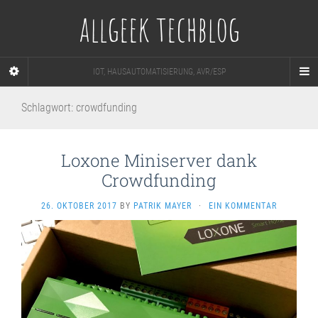
allgeek techblog
IOT, HAUSAUTOMATISIERUNG, AVR/ESP
Schlagwort:
crowdfunding
Loxone Miniserver dank
Crowdfunding
26. OKTOBER 2017
BY
PATRIK MAYER
·
EIN KOMMENTAR