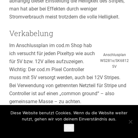
abhängig dieser Einstellung die Helligkeit des Stripes,
man hat aber bei Effekten durch weniger
Stromverbrauch meist trotzdem die volle Helligkeit.
Verkabelung
Im Anschlussplan im cod.m Shop hab
ich versucht für jeden Pixeltyp wie auch
Anschlusplan
für 5V bzw. 12V alles aufzuzeigen.
WS281x/SK6812
5V
Wichtig: Der cod.m Pixel Controller
muss mit 5V versorgt werden, auch bei 12V Stripes.
Bei Verwendung von getrennten Netzteil für Stripe und
Controller ist auf einen „common ground“ – also
gemeinsame Masse – zu achten.
(Seit
WLED Controller
V0.8 nicht mehr nötig)
Diese Website benutzt Cookies. Wenn du die Website weiter
nutzt, gehen wir von deinem Einverständnis aus.
Das Netzteil sollte so nah wie möglich am Stripe
OK
positioniert sein. Der Spannungsabfall bei hohen
Leitungslängen ist bei 5V nicht zu verachten,