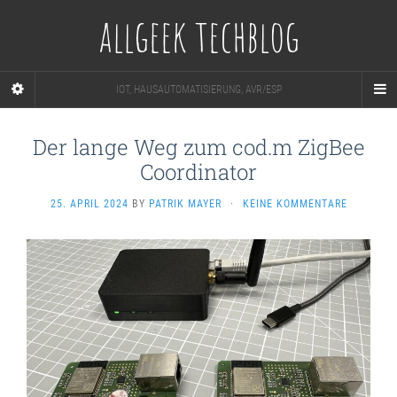
allgeek techblog
IOT, HAUSAUTOMATISIERUNG, AVR/ESP
Der lange Weg zum cod.m ZigBee
Coordinator
25. APRIL 2024
BY
PATRIK MAYER
·
KEINE KOMMENTARE