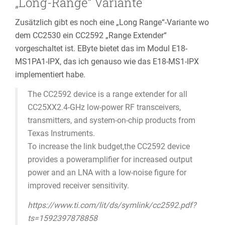
„Long-Range“ Variante
Zusätzlich gibt es noch eine „Long Range“-Variante wo
dem CC2530 ein CC2592 „Range Extender“
vorgeschaltet ist. EByte bietet das im Modul E18-
MS1PA1-IPX, das ich genauso wie das E18-MS1-IPX
implementiert habe.
The CC2592 device is a range extender for all
CC25XX2.4-GHz low-power RF transceivers,
transmitters, and system-on-chip products from
Texas Instruments.
To increase the link budget,the CC2592 device
provides a poweramplifier for increased output
power and an LNA with a low-noise figure for
improved receiver sensitivity.
https://www.ti.com/lit/ds/symlink/cc2592.pdf?
ts=1592397878858