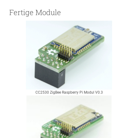
Fertige Module
CC2530 ZigBee Raspberry Pi Modul V0.3