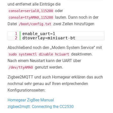
und entfernet alle Einträge die
oder
console=serial0,115200
lauten. Dann noch in der
console=ttyAMA0,115200
Datei
zwei Zeilen hinzufügen
/boot/config.txt
1
enable_uart=1
2
dtoverlay=miniuart-bt
Abschließend noch den „Modem System Service“ mit
deaktiveren.
sudo systemctl disable hciuart
Nach einem Neustart kann der UART über
genutzt werden.
/dev/ttyAMA0
Zigbee2MQTT und auch Homegear erklären das auch
nochmal sehr genau auf Ihren entprechenden
Konfigurationsseiten:
Homegear ZigBee Manual
zigbee2mqtt: Connecting the CC2530