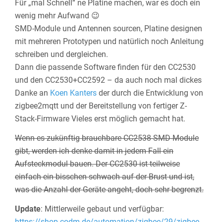
Für „mal Schnell“ ne Platine machen, war es doch ein
wenig mehr Aufwand 😉
SMD-Module und Antennen sourcen, Platine designen
mit mehreren Prototypen und natürlich noch Anleitung
schreiben und dergleichen.
Dann die passende Software finden für den CC2530
und den CC2530+CC2592 – da auch noch mal dickes
Danke an
Koen Kanters
der durch die Entwicklung von
zigbee2mqtt und der Bereitstellung von fertiger Z-
Stack-Firmware Vieles erst möglich gemacht hat.
Wenn es zukünftig brauchbare CC2538-SMD-Module
gibt, werden ich denke damit in jedem Fall ein
Aufsteckmodul bauen. Der CC2530 ist teilweise
einfach ein bisschen schwach auf der Brust und ist,
was die Anzahl der Geräte angeht, doch sehr begrenzt.
Update
: Mittlerweile gebaut und verfügbar:
https://shop.codm.de/automation/zigbee/29/zigbee-