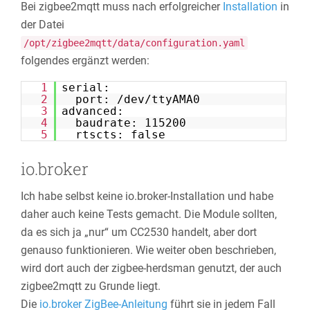
Bei zigbee2mqtt muss nach erfolgreicher
Installation
in
der Datei
/opt/zigbee2mqtt/data/configuration.yaml
folgendes ergänzt werden:
1
serial:
2
port: /dev/ttyAMA0
3
advanced:
4
baudrate: 115200
5
rtscts: false
io.broker
Ich habe selbst keine io.broker-Installation und habe
daher auch keine Tests gemacht. Die Module sollten,
da es sich ja „nur“ um CC2530 handelt, aber dort
genauso funktionieren. Wie weiter oben beschrieben,
wird dort auch der zigbee-herdsman genutzt, der auch
zigbee2mqtt zu Grunde liegt.
Die
io.broker ZigBee-Anleitung
führt sie in jedem Fall