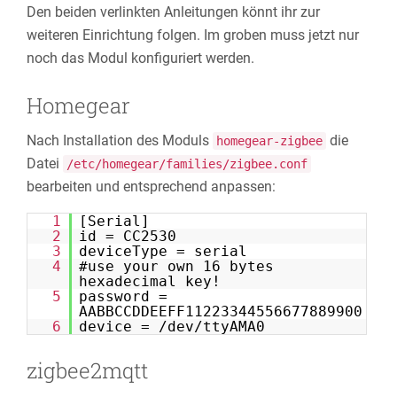
Den beiden verlinkten Anleitungen könnt ihr zur
weiteren Einrichtung folgen. Im groben muss jetzt nur
noch das Modul konfiguriert werden.
Homegear
Nach Installation des Moduls
die
homegear-zigbee
Datei
/etc/homegear/families/zigbee.conf
bearbeiten und entsprechend anpassen:
1
[Serial]
2
id = CC2530
3
deviceType = serial
4
#use your own 16 bytes
hexadecimal key!
5
password =
AABBCCDDEEFF11223344556677889900
6
device = /dev/ttyAMA0
zigbee2mqtt