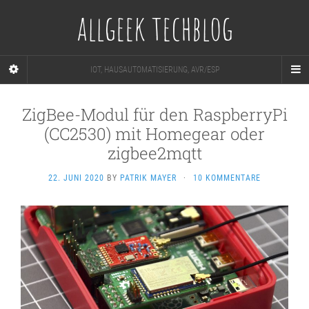
allgeek techblog
IOT, HAUSAUTOMATISIERUNG, AVR/ESP
ZigBee-Modul für den RaspberryPi
(CC2530) mit Homegear oder
zigbee2mqtt
22. JUNI 2020
BY
PATRIK MAYER
·
10 KOMMENTARE