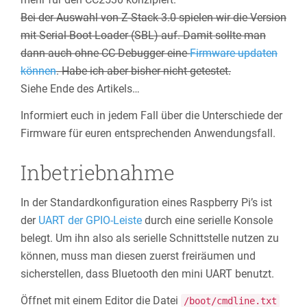
Bei der Auswahl von Z-Stack 3.0 spielen wir die Version
mit Serial-Boot-Loader (SBL) auf. Damit sollte man
dann auch ohne CC-Debugger eine
Firmware updaten
können
. Habe ich aber bisher nicht getestet.
Siehe Ende des Artikels…
Informiert euch in jedem Fall über die Unterschiede der
Firmware für euren entsprechenden Anwendungsfall.
Inbetriebnahme
In der Standardkonfiguration eines Raspberry Pi’s ist
der
UART der GPIO-Leiste
durch eine serielle Konsole
belegt. Um ihn also als serielle Schnittstelle nutzen zu
können, muss man diesen zuerst freiräumen und
sicherstellen, dass Bluetooth den mini UART benutzt.
Öffnet mit einem Editor die Datei
/boot/cmdline.txt