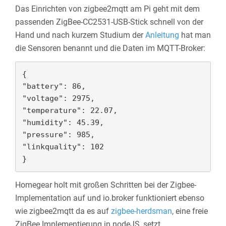
Das Einrichten von zigbee2mqtt am Pi geht mit dem
passenden ZigBee-CC2531-USB-Stick schnell von der
Hand und nach kurzem Studium der
Anleitung
hat man
die Sensoren benannt und die Daten im MQTT-Broker:
{

"battery": 86,

"voltage": 2975,

"temperature": 22.07,

"humidity": 45.39,

"pressure": 985,

"linkquality": 102

}
Homegear holt mit großen Schritten bei der Zigbee-
Implementation auf und io.broker funktioniert ebenso
wie zigbee2mqtt da es auf
zigbee-herdsman
, eine freie
ZigBee Implementierung in nodeJS, setzt.