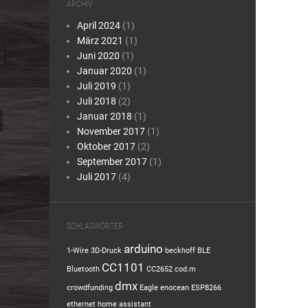
ARCHIV
April 2024
(1)
März 2021
(1)
Juni 2020
(1)
Januar 2020
(1)
Juli 2019
(1)
Juli 2018
(2)
Januar 2018
(1)
November 2017
(1)
Oktober 2017
(2)
September 2017
(1)
Juli 2017
(4)
SCHLAGWÖRTER
arduino
1-Wire
3D-Druck
beckhoff
BLE
CC1101
Bluetooth
CC2652
cod.m
dmx
crowdfunding
Eagle
enocean
ESP8266
ethernet
home assistant