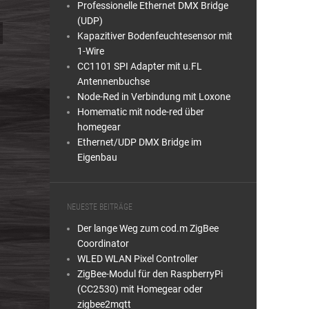
Professionelle Ethernet DMX Bridge
(UDP)
Kapazitiver Bodenfeuchtesensor mit
1-Wire
CC1101 SPI Adapter mit u.FL
Antennenbuchse
Node-Red in Verbindung mit Loxone
Homematic mit node-red über
homegear
Ethernet/UDP DMX Bridge im
Eigenbau
NEUESTE BEITRÄGE
Der lange Weg zum cod.m ZigBee
Coordinator
WLED WLAN Pixel Controller
ZigBee-Modul für den RaspberryPi
(CC2530) mit Homegear oder
zigbee2mqtt