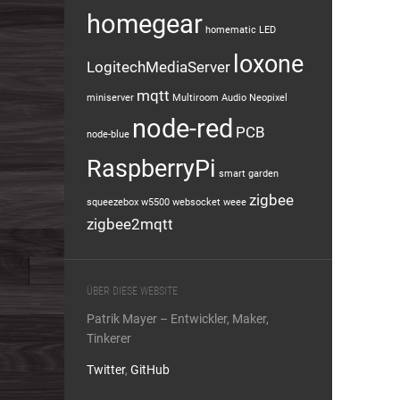
homegear
homematic
LED
loxone
LogitechMediaServer
mqtt
miniserver
Multiroom Audio
Neopixel
node-red
PCB
node-blue
RaspberryPi
smart garden
zigbee
squeezebox
w5500
websocket
weee
zigbee2mqtt
ÜBER DIESE WEBSITE
Patrik Mayer – Entwickler, Maker,
Tinkerer
Twitter
,
GitHub