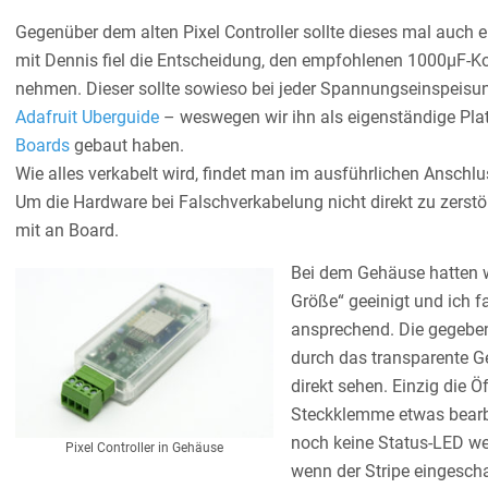
Gegenüber dem alten Pixel Controller sollte dieses mal auc
mit Dennis fiel die Entscheidung, den empfohlenen 1000µF-Kon
nehmen. Dieser sollte sowieso bei jeder Spannungseinspeisun
Adafruit Uberguide
– weswegen wir ihn als eigenständige Pla
Boards
gebaut haben.
Wie alles verkabelt wird, findet man im ausführlichen Anschl
Um die Hardware bei Falschverkabelung nicht direkt zu zerst
mit an Board.
Bei dem Gehäuse hatten wi
Größe“ geeinigt und ic
ansprechend. Die gegeben
durch das transparente 
direkt sehen. Einzig die 
Steckklemme etwas bearbe
noch keine Status-LED we
Pixel Controller in Gehäuse
wenn der Stripe eingeschal