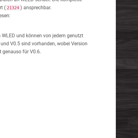
t (
) ansprechbar.
21324
esen:
on WLED und können von jedem genutzt
4 und V0.5 sind vorhanden, wobei Version
t genauso für V0.6.