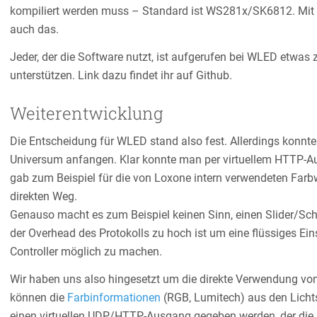
kompiliert werden muss – Standard ist WS281x/SK6812. Mit 
auch das.
Jeder, der die Software nutzt, ist aufgerufen bei WLED etwas
unterstützen. Link dazu findet ihr auf Github.
Weiterentwicklung
Die Entscheidung für WLED stand also fest. Allerdings konn
Universum anfangen. Klar konnte man per virtuellem HTTP-Au
gab zum Beispiel für die von Loxone intern verwendeten Far
direkten Weg.
Genauso macht es zum Beispiel keinen Sinn, einen Slider/Sch
der Overhead des Protokolls zu hoch ist um eine flüssiges Eins
Controller möglich zu machen.
Wir haben uns also hingesetzt um die direkte Verwendung vo
können die
Farbinformationen
(RGB, Lumitech) aus den Licht
einen virtuellen UDP/HTTP-Ausgang gegeben werden, der die