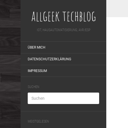
allgeek techblog
IOT, HAUSAUTOMATISIERUNG, AVR/ESP
ÜBER MICH
DATENSCHUTZERKLÄRUNG
IMPRESSUM
SUCHEN
MEISTGELESEN