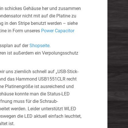
h ein schickes Gehäuse her und zusammen
densator nicht mit auf die Platine zu
g in den Stripe benutzt werden – siehe
tine in Form unseres
Power Capacitor
ussplan auf der
Shopseite
.
ören ist außerdem ein Verpolungsschutz
r uns ziemlich schnell auf „USB-Stick-
h fand das Hammond USB1551CLR recht
e Platinengröße ist ausreichend und
Gehäuse konnte man die Status-LED
Öffnung muss für die Schraub-
itet werden. Leider unterstützt WLED
swegen die LED aktuell einfach leuchtet,
tet ist.