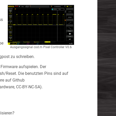
ss
m
.
pe
Ausgangssignal cod.m Pixel Controller V0.6
gpost zu schreiben.
 Firmware aufspielen. Der
sh/Reset. Die benutzten Pins sind auf
ere auf Github
ardware, CC-BY-NC-SA).
isieren?