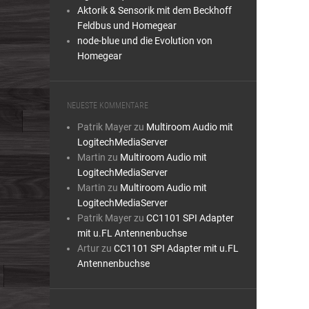
Aktorik & Sensorik mit dem Beckhoff
Feldbus und Homegear
node-blue und die Evolution von
Homegear
NEUESTE KOMMENTARE
Patrik Mayer
zu
Multiroom Audio mit
LogitechMediaServer
Martin
zu
Multiroom Audio mit
LogitechMediaServer
Martin
zu
Multiroom Audio mit
LogitechMediaServer
Patrik Mayer
zu
CC1101 SPI Adapter
mit u.FL Antennenbuchse
Artur
zu
CC1101 SPI Adapter mit u.FL
Antennenbuchse