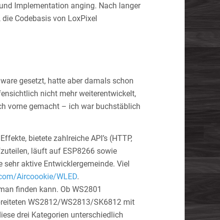
und Implementation anging. Nach langer
 die Codebasis von LoxPixel
ware gesetzt, hatte aber damals schon
nsichtlich nicht mehr weiterentwickelt,
ch vorne gemacht – ich war buchstäblich
ffekte, bietete zahlreiche API’s (HTTP,
zuteilen, läuft auf ESP8266 sowie
e sehr aktive Entwicklergemeinde. Viel
b.com/Aircoookie/WLED
.
ie man finden kann. Ob WS2801
erbreiteten WS2812/WS2813/SK6812 mit
diese drei Kategorien unterschiedlich