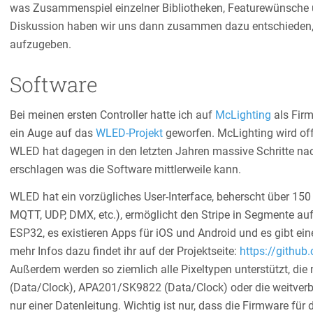
was Zusammenspiel einzelner Bibliotheken, Featurewünsche 
Diskussion haben wir uns dann zusammen dazu entschieden,
aufzugeben.
Software
Bei meinen ersten Controller hatte ich auf
McLighting
als Firm
ein Auge auf das
WLED-Projekt
geworfen. McLighting wird offe
WLED hat dagegen in den letzten Jahren massive Schritte na
erschlagen was die Software mittlerweile kann.
WLED hat ein vorzügliches User-Interface, beherscht über 150 E
MQTT, UDP, DMX, etc.), ermöglicht den Stripe in Segmente auf
ESP32, es existieren Apps für iOS und Android und es gibt ein
mehr Infos dazu findet ihr auf der Projektseite:
https://githu
Außerdem werden so ziemlich alle Pixeltypen unterstützt, d
(Data/Clock), APA201/SK9822 (Data/Clock) oder die weitv
nur einer Datenleitung. Wichtig ist nur, dass die Firmware für 