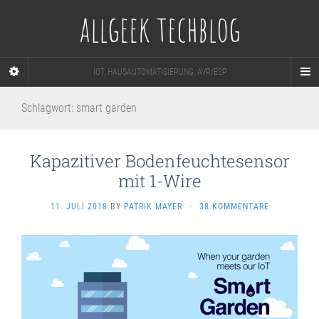
allgeek techblog
IOT, HAUSAUTOMATISIERUNG, AVR/ESP
Schlagwort:
smart garden
Kapazitiver Bodenfeuchtesensor
mit 1-Wire
11. JULI 2018
BY
PATRIK MAYER
·
38 KOMMENTARE