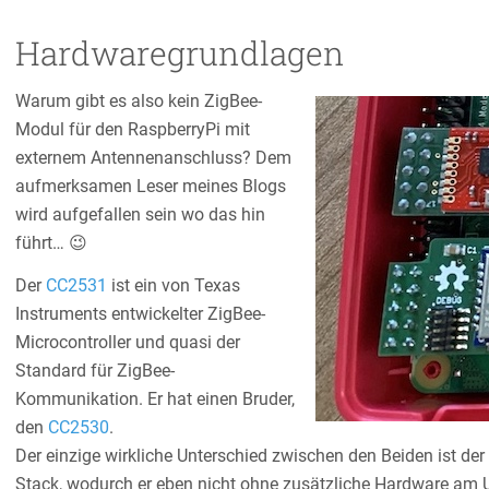
Hardwaregrundlagen
Warum gibt es also kein ZigBee-
Modul für den RaspberryPi mit
externem Antennenanschluss? Dem
aufmerksamen Leser meines Blogs
wird aufgefallen sein wo das hin
führt… 😉
Der
CC2531
ist ein von Texas
Instruments entwickelter ZigBee-
Microcontroller und quasi der
Standard für ZigBee-
Kommunikation. Er hat einen Bruder,
den
CC2530
.
Der einzige wirkliche Unterschied zwischen den Beiden ist de
Stack, wodurch er eben nicht ohne zusätzliche Hardware am 