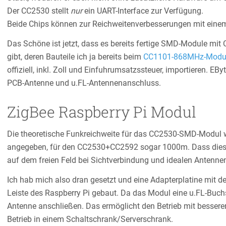
Der CC2530 stellt
nur
ein UART-Interface zur Verfügung.
Beide Chips können zur Reichweitenverbesserungen mit ein
Das Schöne ist jetzt, dass es bereits fertige SMD-Module 
gibt, deren Bauteile ich ja bereits beim
CC1101-868MHz-Modu
offiziell, inkl. Zoll und Einfuhrumsatzssteuer, importieren. EB
PCB-Antenne und u.FL-Antennenanschluss.
ZigBee Raspberry Pi Modul
Die theoretische Funkreichweite für das CC2530-SMD-Modul w
angegeben, für den CC2530+CC2592 sogar 1000m. Dass diese
auf dem freien Feld bei Sichtverbindung und idealen Antennen e
Ich hab mich also dran gesetzt und eine Adapterplatine mit 
Leiste des Raspberry Pi gebaut. Da das Modul eine u.FL-Buch
Antenne anschließen. Das ermöglicht den Betrieb mit bessere
Betrieb in einem Schaltschrank/Serverschrank.