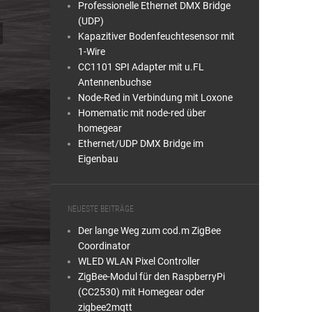
Professionelle Ethernet DMX Bridge
(UDP)
Kapazitiver Bodenfeuchtesensor mit
1-Wire
CC1101 SPI Adapter mit u.FL
Antennenbuchse
Node-Red in Verbindung mit Loxone
Homematic mit node-red über
homegear
Ethernet/UDP DMX Bridge im
Eigenbau
NEUESTE BEITRÄGE
Der lange Weg zum cod.m ZigBee
Coordinator
WLED WLAN Pixel Controller
ZigBee-Modul für den RaspberryPi
(CC2530) mit Homegear oder
zigbee2mqtt