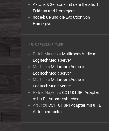
Aktorik & Sensorik mit dem Beckhoff
Feldbus und Homegear
node-blue und die Evolution von
Homegear
NEUESTE KOMMENTARE
Patrik Mayer
zu
Multiroom Audio mit
LogitechMediaServer
Martin
zu
Multiroom Audio mit
LogitechMediaServer
Martin
zu
Multiroom Audio mit
LogitechMediaServer
Patrik Mayer
zu
CC1101 SPI Adapter
mit u.FL Antennenbuchse
Artur
zu
CC1101 SPI Adapter mit u.FL
Antennenbuchse