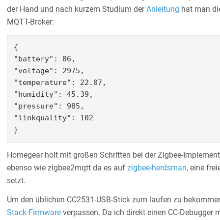
der Hand und nach kurzem Studium der
Anleitung
hat man di
MQTT-Broker:
{

"battery": 86,

"voltage": 2975,

"temperature": 22.07,

"humidity": 45.39,

"pressure": 985,

"linkquality": 102

}
Homegear holt mit großen Schritten bei der Zigbee-Implementa
ebenso wie zigbee2mqtt da es auf
zigbee-herdsman
, eine fr
setzt.
Um den üblichen CC2531-USB-Stick zum laufen zu bekomme
Stack-Firmware
verpassen. Da ich direkt einen CC-Debugger m