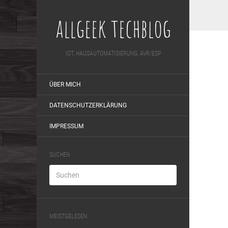
allgeek techblog
IOT, HAUSAUTOMATISIERUNG, AVR/ESP
ÜBER MICH
DATENSCHUTZERKLÄRUNG
IMPRESSUM
SUCHEN
MEISTGELESEN