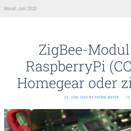
Monat:
Juni 2020
ZigBee-Modul 
RaspberryPi (CC
Homegear oder z
22. JUNI 2020
BY
PATRIK MAYER
·
10