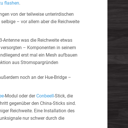
zu flashen
.
gen von der teilweise unterirdischen
selbige – vor allem aber die Reichweite
CB-Antenne was die Reichweite etwas
om versorgten – Komponenten in seinem
rundliegend erst mal ein Mesh aufbauen
unktion aus Stromspargründen
 außerdem noch an der Hue-Bridge –
ee
-Modul oder der
ConbeeII
-Stick, die
hritt gegenüber den China-Sticks sind.
er Reichweite. Eine Installation des
Funksignale nur schwer durch die