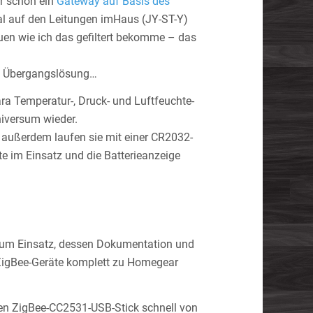
r schon ein
Gateway auf Basis des
nal auf den Leitungen imHaus (JY-ST-Y)
uen wie ich das gefiltert bekomme – das
ine Übergangslösung…
ara Temperatur-, Druck- und Luftfeuchte-
niversum wieder.
, außerdem laufen sie mit einer CR2032-
te im Einsatz und die Batterieanzeige
um Einsatz, dessen Dokumentation und
ie ZigBee-Geräte komplett zu Homegear
en ZigBee-CC2531-USB-Stick schnell von