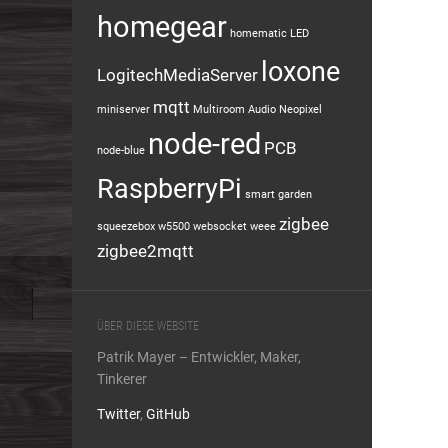
homegear
homematic
LED
loxone
LogitechMediaServer
mqtt
miniserver
Multiroom Audio
Neopixel
node-red
PCB
node-blue
RaspberryPi
smart garden
zigbee
squeezebox
w5500
websocket
weee
zigbee2mqtt
ÜBER DIESE WEBSITE
Patrik Mayer – Entwickler, Maker,
Tinkerer
Twitter
,
GitHub