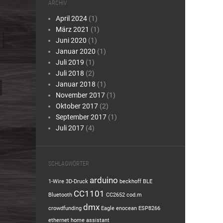
ARCHIV
April 2024
(1)
März 2021
(1)
Juni 2020
(1)
Januar 2020
(1)
Juli 2019
(1)
Juli 2018
(2)
Januar 2018
(1)
November 2017
(1)
Oktober 2017
(2)
September 2017
(1)
Juli 2017
(4)
SCHLAGWÖRTER
arduino
1-Wire
3D-Druck
beckhoff
BLE
CC1101
Bluetooth
CC2652
cod.m
dmx
crowdfunding
Eagle
enocean
ESP8266
ethernet
home assistant