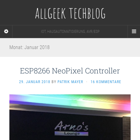
allgeek techblog
IOT, HAUSAUTOMATISIERUNG, AVR/ESP
Monat:
Januar 2018
ESP8266 NeoPixel Controller
29. JANUAR 2018
BY
PATRIK MAYER
·
16 KOMMENTARE