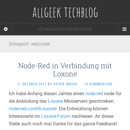
allgeek techblog
IOT, HAUSAUTOMATISIERUNG, AVR/ESP
Schlagwort:
websocket
Node-Red in Verbindung mit
Loxone
5. OKTOBER 2017
BY
PATRIK MAYER
·
10 KOMMENTARE
Ich habe Anfang diesen Jahres einen
node-red
node für
die Anbindung des
Loxone
Miniservers geschrieben:
node-red-contrib-loxone
. Die Entwicklung können
Interessierte im
Loxone-Forum
nachlesen. An dieser
Stelle auch noch mal Danke für das ganze Feedback!